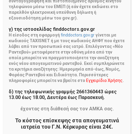
συνταγογράφηση και πιστοποιημένος αριθμός κινητού
τηλεφώνου μέσω του ΕΜΕΠ (ή εάν έχετε εκδώσει στο
παρελθόν ηλεκτρονική υπεύθυνη δήλωση ή
εξουσιοδότηση μέσω του gov.gr).
γ) της ιστοσελίδας finddoctors.gov.gr
Εφημερίες
Η είσοδος στη εφαρμογή
finddoctors.gov.gr
γίνεται με
κωδικούς TAXISNET ή με τους κωδικούς ΑΗΦΥ που έχετε
Κατάσταση Εφημεριών
λάβει από τον προσωπικό σας ιατρό. Επιλέγοντας «Νέο
Ραντεβού» μεταφέρεστε στην οθόνη μέσα από την
Εφημερίες
οποία μπορείτε να πραγματοποιήσετε την αναζήτηση
ενός νέου απογευματινού ραντεβού. Εκεί συμπληρώνετε
τα κριτήρια αναζήτησης: Ημερομηνία από-έως, Νομός,
Φορέας Ραντεβού και Ειδικότητα. Περισσότερες
πληροφορίες
μπορείτε να βρείτε
στο
Εγχειρίδιο Χρήσης
.
δ) της τηλεφωνικής γραμμής 2661360443 ώρες
13.00 έως 18.00, Δευτέρα έως Παρασκευή.
έχοντας στη διάθεσή σας τον ΑΜΚΑ σας.
Διαγωνισμοί- Προμήθειες
Το κόστος επίσκεψης στα απογευματινά
Προκηρύξεις - Διακηρύξεις
ιατρεία του Γ.Ν. Κέρκυρας είναι 24€.