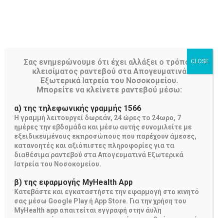
NAVIGATION
Σας ενημερώνουμε ότι έχει αλλάξει ο τρόπος
CLOSE
κλεισίματος ραντεβού στα Απογευματινά
Εξωτερικά Ιατρεία του Νοσοκομείου.
Μπορείτε να κλείνετε ραντεβού μέσω:
α) της τηλεφωνικής γραμμής 1566
Η γραμμή λειτουργεί δωρεάν, 24 ώρες το 24ωρο, 7
ημέρες την εβδομάδα και μέσω αυτής συνομιλείτε με
εξειδικευμένους εκπροσώπους που παρέχουν άμεσες,
Δελτία Τύπου
κατανοητές και αξιόπιστες πληροφορίες για τα
διαθέσιμα ραντεβού στα Απογευματινά Εξωτερικά
Κατάσταση Δελτίων Τύπου
Ιατρεία του Νοσοκομείου.
Δελτία Τύπου
β) της εφαρμογής MyHealth App
Κατεβάστε και εγκαταστήστε την εφαρμογή στο κινητό
σας μέσω Google Play ή App Store. Για την χρήση του
MyHealth app απαιτείται εγγραφή στην άυλη